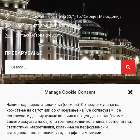
Интернационални бригади 13/1-157 Скопје , Македонија
+389 070 477 594, +389 070 700 812
contact@capitalgroup.mk
ПРЕБАРУВАЊЕ
Manage Cookie Consent
Нашиот сајт користи колачиња (cookies). Со продолжување на
Click to accept marketing cookies and
користење на сајтот или со кликнување на “Се согласувам", се
enable this content
согласувате да зачувуваме колачиња со цел да го подобривме
вашето искуство на сајтот и тоа: неопходни колачиња, претпочитани,
статистички, маркетиншки, колачиња за перформанси и
функционалност и колачиња од социјални медиуми.