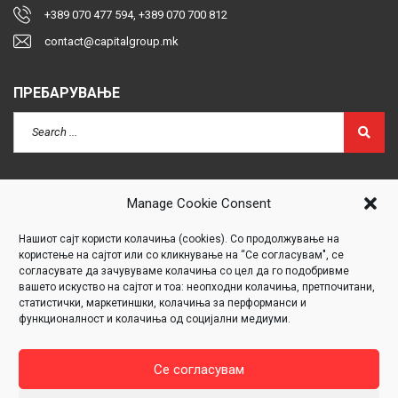
+389 070 477 594, +389 070 700 812
contact@capitalgroup.mk
ПРЕБАРУВАЊЕ
Manage Cookie Consent
Нашиот сајт користи колачиња (cookies). Со продолжување на
Click to accept marketing cookies and
користење на сајтот или со кликнување на “Се согласувам", се
enable this content
согласувате да зачувуваме колачиња со цел да го подобривме
вашето искуство на сајтот и тоа: неопходни колачиња, претпочитани,
статистички, маркетиншки, колачиња за перформанси и
функционалност и колачиња од социјални медиуми.
“ПРОЕКТ 360
VR НЕДВИЖНОСТИ
ПОДДРЖАН ОД ФИТР
”
Се согласувам