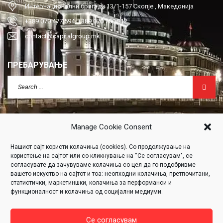
Интернационални бригади 13/1-157 Скопје , Македонија
+389 070 477 594, +389 070 700 812
contact@capitalgroup.mk
ПРЕБАРУВАЊЕ
Manage Cookie Consent
Нашиот сајт користи колачиња (cookies). Со продолжување на
Click to accept marketing cookies and
користење на сајтот или со кликнување на “Се согласувам", се
enable this content
согласувате да зачувуваме колачиња со цел да го подобривме
вашето искуство на сајтот и тоа: неопходни колачиња, претпочитани,
статистички, маркетиншки, колачиња за перформанси и
функционалност и колачиња од социјални медиуми.
“ПРОЕКТ 360
VR НЕДВИЖНОСТИ
ПОДДРЖАН ОД ФИТР
”
Се согласувам