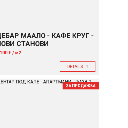
О
В
О
Л
Т
А
ЕБАР МААЛО - КАФЕ КРУГ -
И
Ц
НОВИ СТАНОВИ
И
.100 € / м2
DETAILS
ЗА ПРОДАЖБА