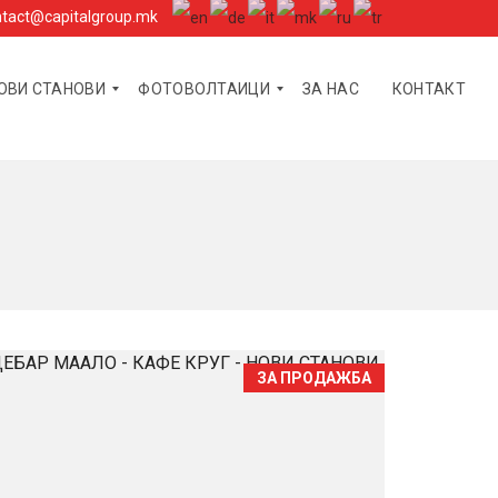
tact@capitalgroup.mk
ОВИ СТАНОВИ
ФОТОВОЛТАИЦИ
ЗА НАС
КОНТАКТ
К
О
Н
С
А
Л
Т
И
ЗА ПРОДАЖБА
Н
Г
–
Ф
О
Т